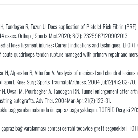
H, Tandogan R, Tuzun U. Does application of Platelet Rich Fibrin (PRF) i
of 44 cases. Orthop J Sports Med.2020; 8(2): 2325967120902013.
edial knee ligament injuries: Current indications and techniques. EFO
cute quadriceps tendon rupture managed with primary repair and mersile
r H, Alparslan B, Alturfan A. Analysis of meniscal and chondral lesions 
el of sport. Knee Surg Sports TraumatolArthrosc. 2004 Jul;12(4):262-70.
 N, Uysal M, Pourbagher A, Tandogan RN. Tunnel enlargement after arthro
mstring autografts. Adv Ther. 2004Mar-Apr;21(2):123-31.
 Çoklu bağ yaralanmalarında ön çapraz bağa yaklaşım. TOTBİD Dergis
̈n çapraz bağ yaralanması sonrası cerrahi tedavide greft seçenekleri. 