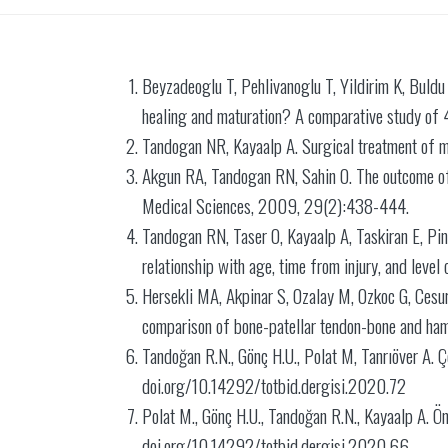
Beyzadeoglu T, Pehlivanoglu T, Yildirim K, Buldu 
healing and maturation? A comparative study 
Tandogan NR, Kayaalp A. Surgical treatment of m
Akgun RA, Tandogan RN, Sahin O. The outcome of a
Medical Sciences, 2009, 29(2):438-444.
Tandogan RN, Taser O, Kayaalp A, Taskiran E, Pina
relationship with age, time from injury, and lev
Hersekli MA, Akpinar S, Ozalay M, Ozkoc G, Cesur
comparison of bone-patellar tendon-bone and ha
Tandoğan R.N., Gönç H.U., Polat M, Tanrıöver A.
doi.org/10.14292/totbid.dergisi.2020.72
Polat M., Gönç H.U., Tandoğan R.N., Kayaalp A. O
doi.org/10.14292/totbid.dergisi.2020.66