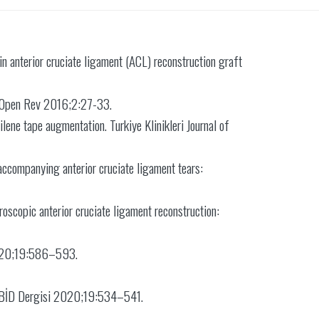
n anterior cruciate ligament (ACL) reconstruction graft
RT Open Rev 2016;2:27-33.
ne tape augmentation. Turkiye Klinikleri Journal of
accompanying anterior cruciate ligament tears:
scopic anterior cruciate ligament reconstruction:
i 2020;19:586–593.
TOTBİD Dergisi 2020;19:534–541.