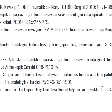
, Kayaalp A. Dizin travmatik çıkıkları. TOTBİD Dergisi 2019; 18:71–
opik ön çapraz bağ rekonstrüksiyonu sırasında oluşan intra-operatif komp
 İstanbul, 2001 Cilt 1,s:277-279.
ekonstrüksiyonu revizyonu. XV. Milli Türk Ortopedi ve Travmatoloji Kong
tendon-kemik grefti ile artroskopik ön çapraz bağ rekonstrüksiyonu. SICO
EF: Artroskopi destekli ön çapraz bağ rekonstrüksiyonlarında greft-femor
sti ve Artroskopik Cerrahi 6:18-21,1995.
 Comparison of tensor fascia lata+semitendinosus tendon and free patell
ca et Traumatologica Turcica 25:346-351, 1991.
lanmaları. Ön Çapraz Bağ Cerrahisi Güncel bilgiler ve Teknikler Özel Sayı