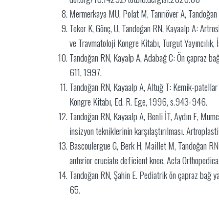
Mermerkaya MU, Polat M, Tanrıöver A, Tandoğan R
Teker K, Gönç, U, Tandoğan RN, Kayaalp A: Artrosk
ve Travmatoloji Kongre Kitabı, Turgut Yayıncılık,
Tandoğan RN, Kayalp A, Adabağ C: Ön çapraz bağ r
611, 1997.
Tandoğan RN, Kayaalp A, Altuğ T: Kemik-patellar 
Kongre Kitabı, Ed. R. Ege, 1996, s.943-946.
Tandoğan RN, Kayaalp A, Benli İT, Aydın E, Mumcu 
insizyon tekniklerinin karşılaştırılması. Artropla
Bascoulergue G, Berk H, Maillet M, Tandoğan RN:
anterior cruciate deficient knee. Acta Orthopedi
Tandoğan RN, Şahin E. Pediatrik ön çapraz bağ yara
65.