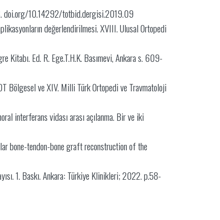
88. doi.org/10.14292/totbid.dergisi.2019.09
likasyonların değerlendirilmesi. XVIII. Ulusal Ortopedi
re Kitabı. Ed. R. Ege.T.H.K. Basımevi, Ankara s. 609-
T Bölgesel ve XIV. Milli Türk Ortopedi ve Travmatoloji
al interferans vidası arası açılanma. Bir ve iki
ar bone-tendon-bone graft reconstruction of the
sı. 1. Baskı. Ankara: Türkiye Klinikleri; 2022. p.58-