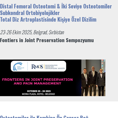
Distal Femoral Osteotomi & İki Seviye Osteotomiler
Subkondral Ortobiyolojikler
Total Diz Artroplastisinde Kişiye Özel Dizilim
23-26 Ekim 2025, Belgrad, Sırbistan
Fontiers in Joint Preservation Sempozyumu
Osteotomiler ile Kombine Ön Çapraz Bağ